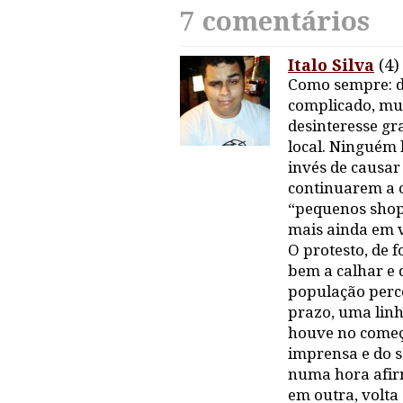
7 comentários
Italo Silva
(4)
Como sempre: d
complicado, mu
desinteresse gr
local. Ninguém 
invés de causar
continuarem a c
“pequenos shopp
mais ainda em v
O protesto, de 
bem a calhar e 
população perc
prazo, uma linh
houve no começ
imprensa e do s
numa hora afir
em outra, volta