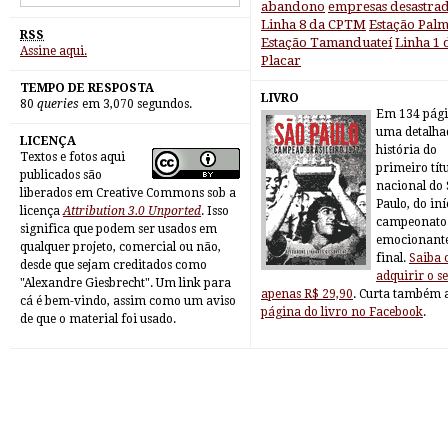
abandono
empresas desastra
Linha 8 da CPTM
Estação Pal
RSS
Estação Tamanduateí
Linha 1
Assine aqui.
Placar
TEMPO DE RESPOSTA
LIVRO
80
queries
em 3,070 segundos.
Em 134 pági
uma detalha
LICENÇA
história do
Textos e fotos aqui
primeiro tít
publicados são
nacional do
liberados em Creative Commons sob a
Paulo, do iní
licença
Attribution 3.0 Unported
. Isso
campeonato 
significa que podem ser usados em
emocionant
qualquer projeto, comercial ou não,
final.
Saiba
desde que sejam creditados como
adquirir o s
"Alexandre Giesbrecht". Um link para
apenas R$ 29,90
. Curta também 
cá é bem-vindo, assim como um aviso
página do livro no Facebook
.
de que o material foi usado.