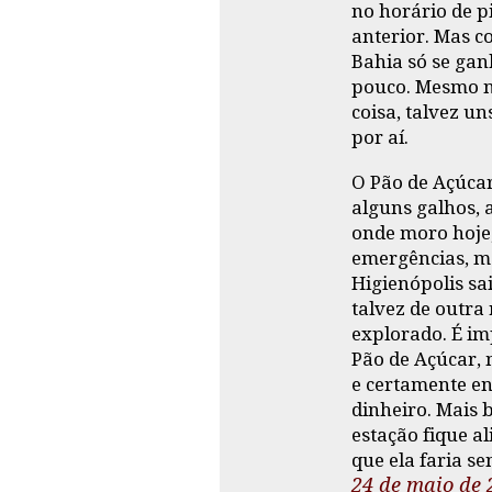
no horário de p
anterior. Mas c
Bahia só se gan
pouco. Mesmo n
coisa, talvez u
por aí.
O Pão de Açúcar
alguns galhos, 
onde moro hoje,
emergências, m
Higienópolis sai
talvez de outra 
explorado. É i
Pão de Açúcar, 
e certamente en
dinheiro. Mais 
estação fique a
que ela faria sen
24 de maio de 