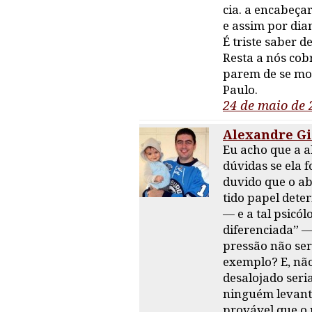
cia. a encabeça
e assim por di
É triste saber d
Resta a nós cob
parem de se mov
Paulo.
24 de maio de 
Alexandre Gi
Eu acho que a a
dúvidas se ela f
duvido que o ab
tido papel dete
— e a tal psicó
diferenciada” — 
pressão não ser
exemplo? E, não
desalojado seri
ninguém levant
provável que o 