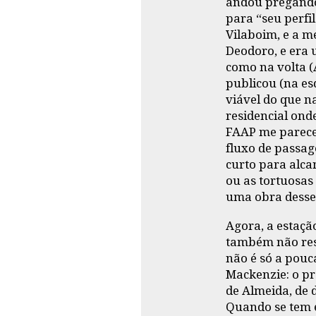
andou pregando 
para “seu perfi
Vilaboim, e a m
Deodoro, e era 
como na volta (
publicou (na es
viável do que n
residencial ond
FAAP me parece
fluxo de passag
curto para alca
ou as tortuosas
uma obra desse 
Agora, a estaçã
também não reso
não é só a pouca
Mackenzie: o pr
de Almeida, de 
Quando se tem e