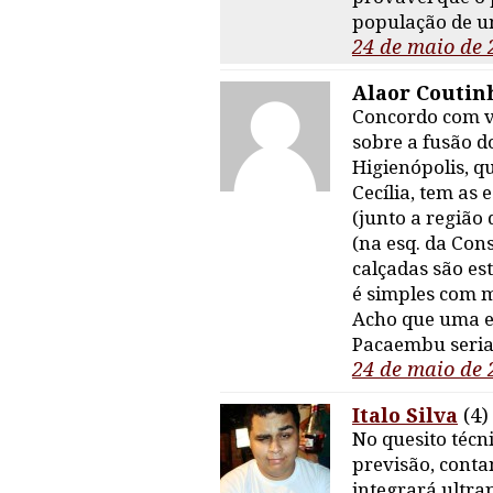
população de u
24 de maio de 
Alaor Coutin
Concordo com vc
sobre a fusão d
Higienópolis, qu
Cecília, tem as 
(junto a região
(na esq. da Cons
calçadas são es
é simples com m
Acho que uma e
Pacaembu seria 
24 de maio de 
Italo Silva
(4)
No quesito técni
previsão, conta
integrará ultra