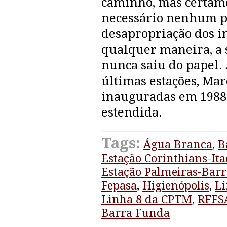
caminho, mas certamen
necessário nenhum pr
desapropriação dos i
qualquer maneira, a 
nunca saiu do papel.
últimas estações, Ma
inauguradas em 1988
estendida.
Tags:
Água Branca
,
B
Estação Corinthians-It
Estação Palmeiras-Bar
Fepasa
,
Higienópolis
,
Li
Linha 8 da CPTM
,
RFFS
Barra Funda