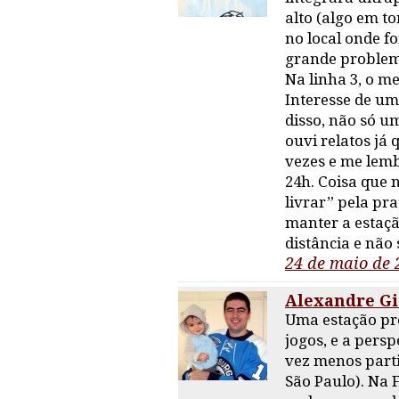
alto (algo em t
no local onde f
grande problema
Na linha 3, o 
Interesse de um
disso, não só u
ouvi relatos já
vezes e me lemb
24h. Coisa que
livrar” pela pr
manter a estaç
distância e não 
24 de maio de 
Alexandre Gi
Uma estação pró
jogos, e a pers
vez menos partid
São Paulo). Na F