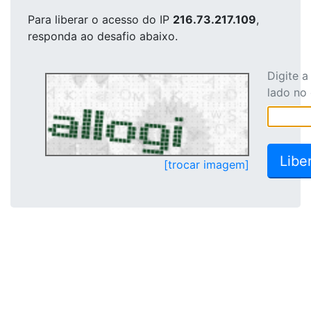
Para liberar o acesso
do IP
216.73.217.109
,
responda ao desafio abaixo.
Digite 
lado no
[trocar imagem]